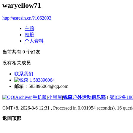
waryellow71
http://asresin.cn/?1062093
主题
相册
个人资料
当前共有
0
个好友
没有相关成员
联系我们
583896064
邮箱：583896064@qq.com
|
Archiver
|
手机版
|
小黑屋
|
锐森户外运动俱乐部
(
鄂ICP备180
GMT+8, 2026-8-6 12:31
, Processed in 0.031954 second(s), 16 querie
返回顶部