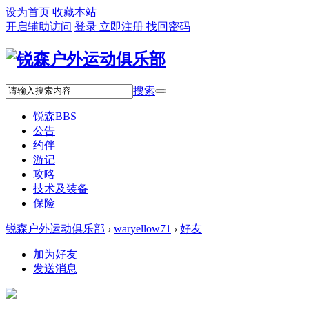
设为首页
收藏本站
开启辅助访问
登录
立即注册
找回密码
搜索
锐森
BBS
公告
约伴
游记
攻略
技术及装备
保险
锐森户外运动俱乐部
›
waryellow71
›
好友
加为好友
发送消息