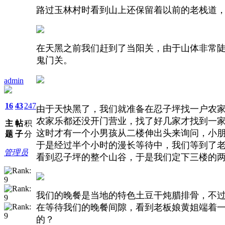
路过玉林村时看到山上还保留着以前的老栈道
在天黑之前我们赶到了当阳关，由于山体非常
鬼门关。
admin
16
43
247
由于天快黑了，我们就准备在忍子坪找一户农
农家乐都还没开门营业，找了好几家才找到一家
主
帖
积
这时才有一个小男孩从二楼伸出头来询问，小
题
子
分
于是经过半个小时的漫长等待中，我们等到了
管理员
看到忍子坪的整个山谷，于是我们定下三楼的
我们的晚餐是当地的特色土豆干炖腊排骨，不
在等待我们的晚餐间隙，看到老板娘黄姐端着
的？