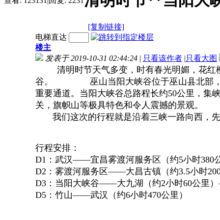
清明时节**当阳大
查看:
123131
|
回复:
2231
[复制链接]
电梯直达
楼主
发表于 2019-10-31 02:44:24
|
只看该作者
|
只看大图
清明时节天气多变，时有春光明媚，花红
谷。
巫山当阳大峡谷位于巫山县北部，南
重要通道。
当阳大峡谷总路程长约50公里，集
关，旗帜山等极具特色和令人震撼的景观。
我们这次的行程就是沿着三峡一路向西，先到
行程安排：
D1：武汉——宜昌雾渡河服务区（约5小时380
D2：雾渡河服务区——大昌古镇（约3.5小时2
D3：当
阳大峡谷——大九湖（约2小时60公里）
D5：竹山——武汉（约6小时470公里）