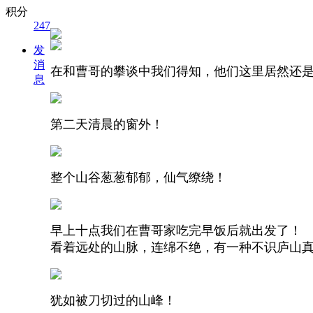
积分
247
发
消
在和曹哥的攀谈中我们得知，他们这里居然还
息
第二天清晨的窗外！
整个山谷葱葱郁郁，仙气缭绕！
早上十点我们在曹哥家吃完早饭后就出发了！
看着远处的山脉，连绵不绝，有一种不识庐山
犹如被刀切过的山峰！