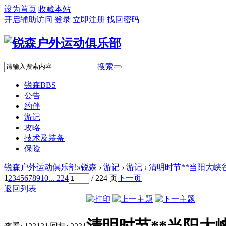
设为首页
收藏本站
开启辅助访问
登录
立即注册
找回密码
搜索
锐森
BBS
公告
约伴
游记
攻略
技术及装备
保险
锐森户外运动俱乐部
»
锐森
›
游记
›
游记
›
清明时节**当阳大峡
1
2
3
4
5
6
7
8
9
10
... 224
/ 224 页
下一页
返回列表