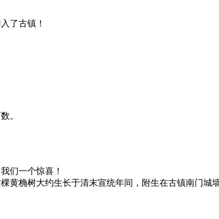
闯入了古镇！
可数。
了我们一个惊喜！
这棵黄桷树大约生长于清末宣统年间，附生在古镇南门城