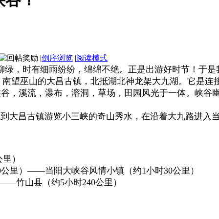
峡谷！
|
倒序浏览
|
阅读模式
柳绿，时有细雨纷纷，绵绵不绝。正是出游好时节！于是
望巫山的大昌古镇，北抵湖北神龙架大九湖。它是连接
峡谷，溪流，瀑布，溶洞，草场，田园风光于一体。峡谷
大昌古镇游览小三峡的奇山秀水，在沿着大九路进入当
公里）
00公里）——当阳大峡谷风情小镇（约1小时30公里）
——竹山县（约5小时240公里）