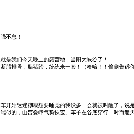
自强不息！
也就是我们今天晚上的露营地，当阳大峡谷了！
果断腊排骨，腊猪蹄，统统来一套！（哈哈！！偷偷告诉
上车开始迷迷糊糊想要睡觉的我没多一会就被叫醒了，说
云端似的，山峦叠嶂气势恢宏。车子在谷底穿行，时而遮