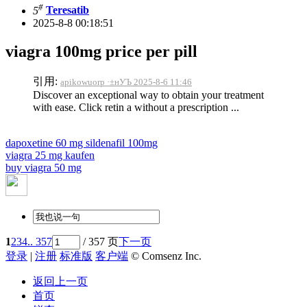
#
5
Teresatib
2025-8-8 00:18:51
viagra 100mg price per pill
引用:
apikowuorp ·±нУЪ 2025-8-6 11:46
Discover an exceptional way to obtain your treatment
with ease. Click retin a without a prescription ...
dapoxetine 60 mg sildenafil 100mg
viagra 25 mg kaufen
buy viagra 50 mg
1
2
3
4
.. 357
/ 357 页
下一页
登录
|
注册
标准版
客户端
© Comsenz Inc.
返回上一页
首页