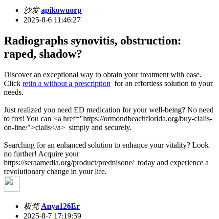
沙发
apikowuorp
2025-8-6 11:46:27
Radiographs synovitis, obstruction:
raped, shadow?
Discover an exceptional way to obtain your treatment with ease.
Click
retin a without a prescription
for an effortless solution to your
needs.
Just realized you need ED medication for your well-being? No need
to fret! You can <a href="https://ormondbeachflorida.org/buy-cialis-
on-line/">cialis</a> simply and securely.
Searching for an enhanced solution to enhance your vitality? Look
no further! Acquire your
https://seraamedia.org/product/prednisone/ today and experience a
revolutionary change in your life.
板凳
Anya126Er
2025-8-7 17:19:59