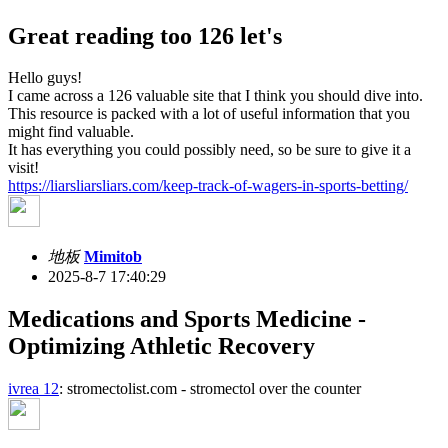
Great reading too 126 let's
Hello guys!
I came across a 126 valuable site that I think you should dive into.
This resource is packed with a lot of useful information that you
might find valuable.
It has everything you could possibly need, so be sure to give it a
visit!
https://liarsliarsliars.com/keep-track-of-wagers-in-sports-betting/
地板
Mimitob
2025-8-7 17:40:29
Medications and Sports Medicine -
Optimizing Athletic Recovery
ivrea 12
: stromectolist.com - stromectol over the counter